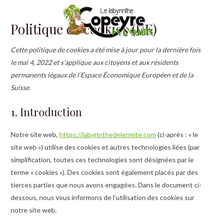
Consent
Consent
Consent
Consent
Consent
Consent
Aller
to
to
to
to
to
to
au
Politique de cookies (UE)
service
service
service
service
service
service
contenu
elementor
woocomme
hotjar
wordpress
google-
divers
Cette politique de cookies a été mise à jour pour la dernière fois
fonts
le mai 4, 2022 et s’applique aux citoyens et aux résidents
permanents légaux de l’Espace Économique Européen et de la
Suisse.
1. Introduction
Notre site web,
https://labyrinthedelermite.com
(ci-après : « le
site web ») utilise des cookies et autres technologies liées (par
simplification, toutes ces technologies sont désignées par le
terme « cookies »). Des cookies sont également placés par des
tierces parties que nous avons engagées. Dans le document ci-
dessous, nous vous informons de l’utilisation des cookies sur
notre site web.