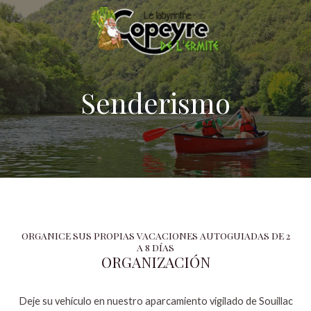
Ir
al
contenido
Senderismo
ORGANICE SUS PROPIAS VACACIONES AUTOGUIADAS DE 2
A 8 DÍAS
ORGANIZACIÓN
Deje su vehículo en nuestro aparcamiento vigilado de Souillac