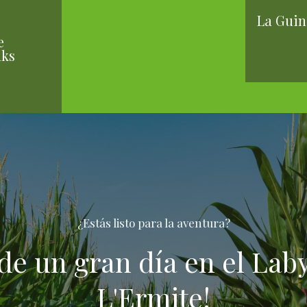
La Guin
e
aks
¿Estás listo para la aventura?
 de un gran día en el Lab
L'Ermite!