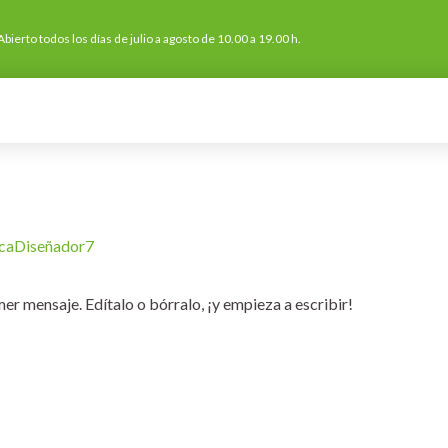
Abierto todos los días de julio a agosto de 10.00 a 19.00 h.
ADES DE COPEYRE
PREGUNTAS FRECUENTES
PÓNGAS
caDiseñador7
er mensaje. Edítalo o bórralo, ¡y empieza a escribir!