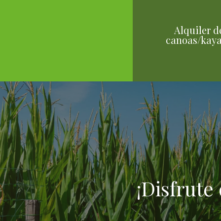
Alquiler d
canoas/kay
¡Disfrute