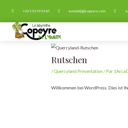
Zum
+33 5 53 59 53 87
kontakt[@]copeyre.com
Ju
Inhalt
springen
ST
Rutschen
/
Quercyland Presentation
/ Par
1ArcaD
Willkommen bei WordPress. Dies ist Ihr 