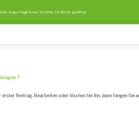
li bis August täglich von 10:00 bis 19:00 Uhr geöffnet
ARTSEITE
COPEYRE AKTIVITÄTEN
FAQ
KONTA
esigner7
erster Beitrag. Bearbeiten oder löschen Sie ihn, dann fangen Sie a